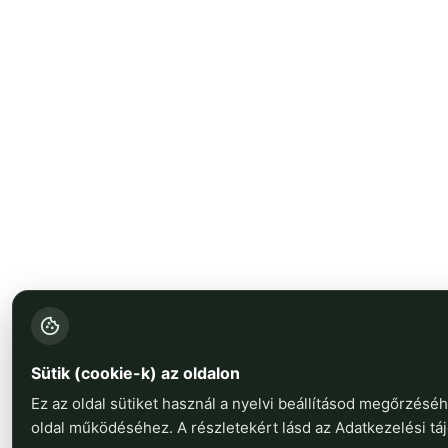
Sütik (cookie-k) az oldalon
Ez az oldal sütiket használ a nyelvi beállításod megőrzésé
oldal működéséhez. A részletekért lásd az Adatkezelési táj