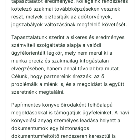
tapasztalatot eredményez. Kollégáink rendszeres
kötelező szakmai továbbképzéseken vesznek
részt, melyek biztosítják az adótörvények,
jogszabályok változásának megfelelő követését.
Tapasztalatunk szerint a sikeres és eredményes
számviteli szolgáltatás alapja a valódi
ügyfélorientált légkör, mely nem merül ki a
munka precíz és szakmailag kifogástalan
elvégzésében, hanem annál távolabbra mutat.
Célunk, hogy partnereink érezzék: az ő
problémáik a miénk is, és a megoldást is együtt
szeretnénk megtalálni.
Papírmentes könyvelőirodaként felhőalapú
megoldásokkal is támogatjuk ügyfeleinket. A havi
könyvelési anyag személyes leadása helyett a
dokumentumok egy biztonságos
dokumentumfeltöltő rendszeren keresztül is