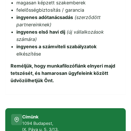
magasan képzett szakemberek
felelősségbiztosítás / garancia
ingyenes adótanácsadás
(szerződött
partnereinknek)
ingyenes első havi díj
(új vállalkozások
számára)
ingyenes a számviteli szabályzatok
elkészítése
Reméljük, hogy munkafilozófiánk elnyeri majd
tetszését, és hamarosan ügyfeleink között
üdvözölhetjük Önt.
Címünk
1094 Budapest,
IX. Páva u. 5. 3/13.