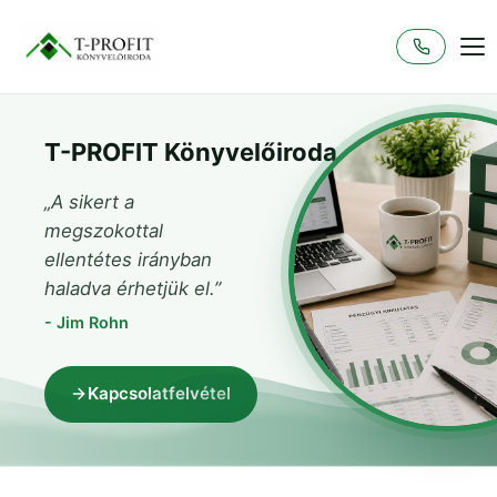
T-PROFIT Könyvelőiroda
„A sikert a
megszokottal
ellentétes irányban
haladva érhetjük el.”
- Jim Rohn
Kapcsolatfelvétel